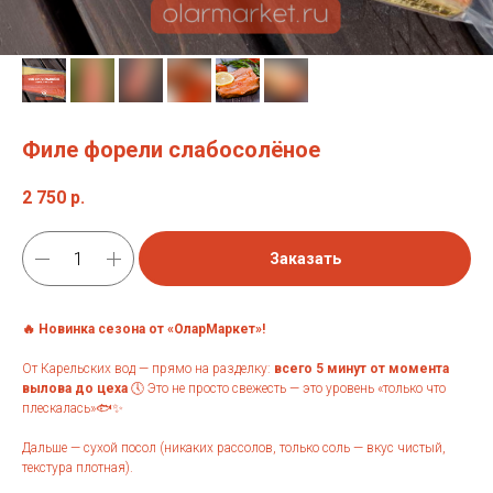
Филе форели слабосолёное
2 750
р.
Заказать
🔥 Новинка сезона от «ОларМаркет»!
От Карельских вод — прямо на разделку:
всего 5 минут от момента
вылова до цеха
🕔 Это не просто свежесть — это уровень «только что
плескалась»🐟✨
Дальше — сухой посол (никаких рассолов, только соль — вкус чистый,
текстура плотная).