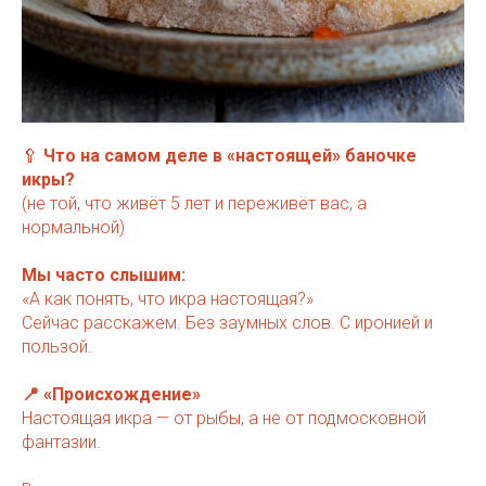
🥄
Что на самом деле в «настоящей» баночке
икры?
(не той, что живёт 5 лет и переживёт вас, а
нормальной)
Мы часто слышим:
«А как понять, что икра настоящая?»
Сейчас расскажем. Без заумных слов. С иронией и
пользой.
📍 «Происхождение»
Настоящая икра — от рыбы, а не от подмосковной
фантазии.