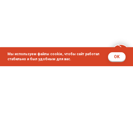
Мы используем файлы cookie, чтобы сайт работал
OK
стабильно и был удобным для вас.
© 2014 - 2026 ОларМаркет
ИП Олар Иван Ильич
ИНН: 771986128336
Согласие на обработку данных
Политика в отношении обработки персональных данных