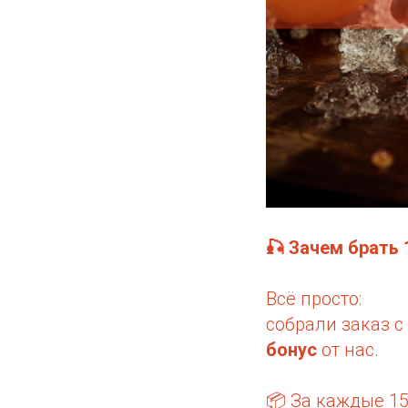
🎣 Зачем брать 
Всё просто:
собрали заказ 
бонус
от нас.
📦 За каждые 1