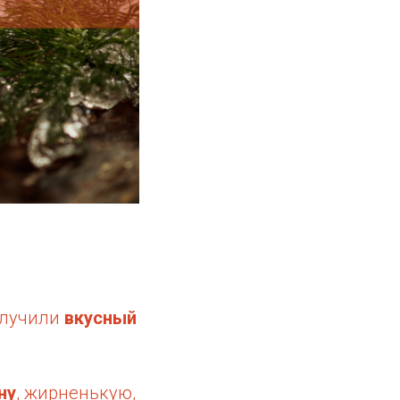
олучили
вкусный
ну
, жирненькую,