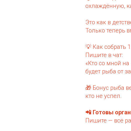
охлаждённую, ка
Это как в детст
Только теперь в
💡 Как собрать 
Пишите в чат:
«Кто со мной на
будет рыба от за
🎁 Бонус рыба в
кто не успел.
📲 Готовы орга
Пишите — всё р