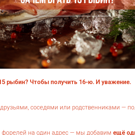
15 рыбин? Чтобы получить 16-ю. И уважение.
с друзьями, соседями или родственниками — п
5 форелей на один адрес — мы добавим
ещё од