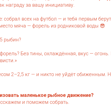
к награду за вашу инициативу.
ве: собрал всех на футбол — и тебя первым беру
место мяча — форель из родниковой воды 😎
15 рыбин?
 форель? Без тины, охлаждённая, вкус — огонь.
висти.»
есом 2–2,5 кг — и никто не уйдёт обиженным. Ну
низовать маленькое рыбное движение?
асскажем и поможем собрать.