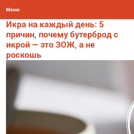
Меню
Икра на каждый день: 5
причин, почему бутерброд с
икрой — это ЗОЖ, а не
роскошь