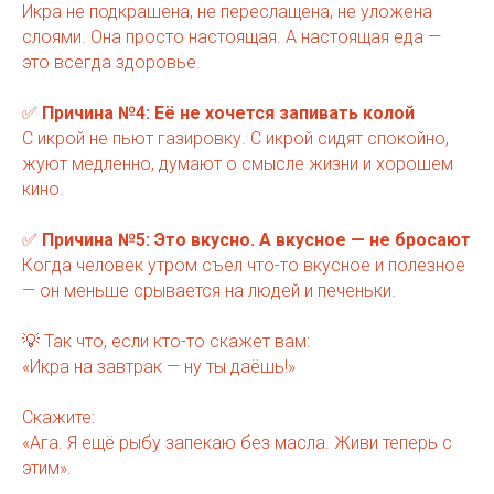
Икра не подкрашена, не переслащена, не уложена
слоями. Она просто настоящая. А настоящая еда —
это всегда здоровье.
✅
Причина №4: Её не хочется запивать колой
С икрой не пьют газировку. С икрой сидят спокойно,
жуют медленно, думают о смысле жизни и хорошем
кино.
✅
Причина №5: Это вкусно. А вкусное — не бросают
Когда человек утром съел что-то вкусное и полезное
— он меньше срывается на людей и печеньки.
💡 Так что, если кто-то скажет вам:
«Икра на завтрак — ну ты даёшь!»
Скажите:
«Ага. Я ещё рыбу запекаю без масла. Живи теперь с
этим».