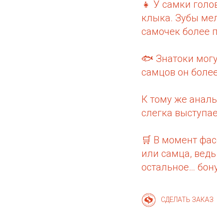
👧 У самки голо
клыка. Зубы мел
самочек более 
🐟 Знатоки мог
самцов он более
К тому же аналь
слегка выступае
🛒 В момент фа
или самца, ведь
остальное… бону
СДЕЛАТЬ ЗАКАЗ