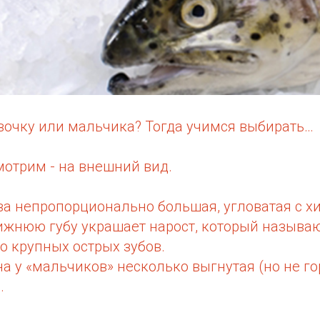
евочку или мальчика? Тогда учимся выбирать…
мотрим - на внешний вид.
ова непропорционально большая, угловатая с 
ижнюю губу украшает нарост, который называю
го крупных острых зубов.
на у «мальчиков» несколько выгнутая (но не го
.