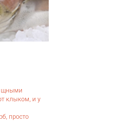
хищными
т клыком, и у
рб, просто