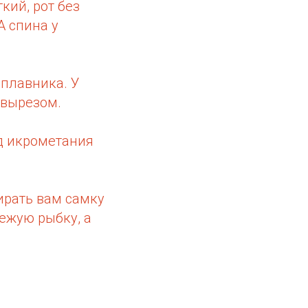
кий, рот без
А спина у
 плавника. У
 вырезом.
од икрометания
ирать вам самку
ежую рыбку, а