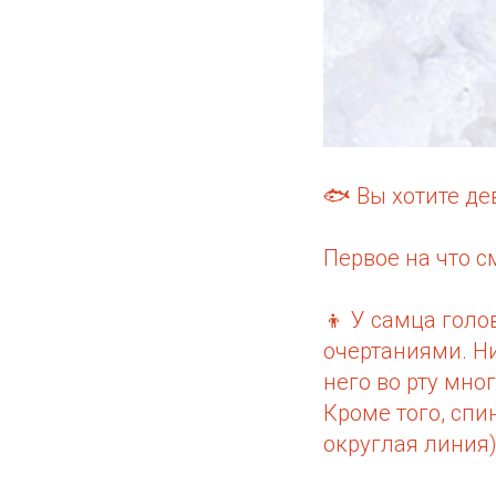
🐟 Вы хотите д
Первое на что с
👦 У самца гол
очертаниями. Н
него во рту мно
Кроме того, спи
округлая линия)