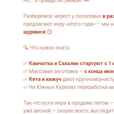
Но…
а правда ли свежая?
👀
Разберёмся: нерест у лососевых
в ра
предлагают икру «этого года» — мы
щуримся
😏
🔍 Что нужно знать:
✅
Камчатка и Сахалин стартуют с 1
✅ Массовая заготовка —
с конца июн
✅
Кета и кижуч
дают крупнозернист
✅ На Южных Курилах переработка м
Так что если икра в продаже летом —
уже весной — скорее всего, выглядит