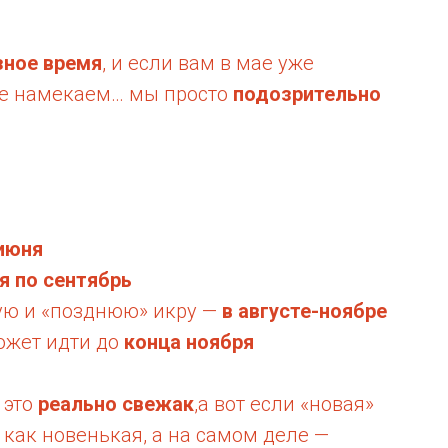
зное время
, и если вам в мае уже
 не намекаем… мы просто
подозрительно
 июня
я по сентябрь
ую и «позднюю» икру —
в августе-ноябре
ожет идти до
конца ноября
 это
реально свежак
,а вот если «новая»
 как новенькая, а на самом деле —