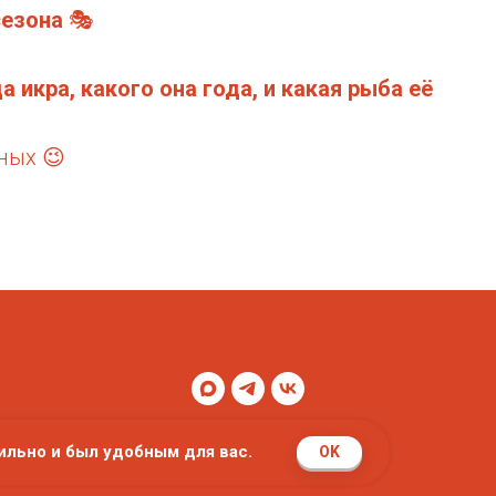
сезона
🎭
а икра, какого она года, и какая рыба её
ных 😉
ильно и был удобным для вас.
OK